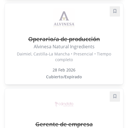
Guard
Operario/a de producción
Alvinesa Natural Ingredients
Daimiel, Castilla-La Mancha • Presencial • Tiempo
completo
28 Feb 2026
Cubierto/Expirado
Guard
Gerente de empresa