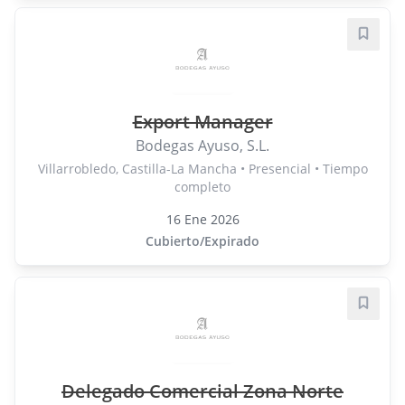
Guard
Export Manager
Bodegas Ayuso, S.L.
Villarrobledo, Castilla-La Mancha • Presencial • Tiempo
completo
16 Ene 2026
Cubierto/Expirado
Guard
Delegado Comercial Zona Norte