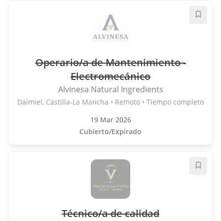
Guard
Operario/a de Mantenimiento -
Electromecánico
Alvinesa Natural Ingredients
Daimiel, Castilla-La Mancha • Remoto • Tiempo completo
19 Mar 2026
Cubierto/Expirado
Guard
Técnico/a de calidad