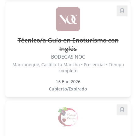
Guard
Técnico/a Guía en Enoturismo con
Inglés
BODEGAS NOC
Manzaneque, Castilla-La Mancha • Presencial • Tiempo
completo
16 Ene 2026
Cubierto/Expirado
Guard