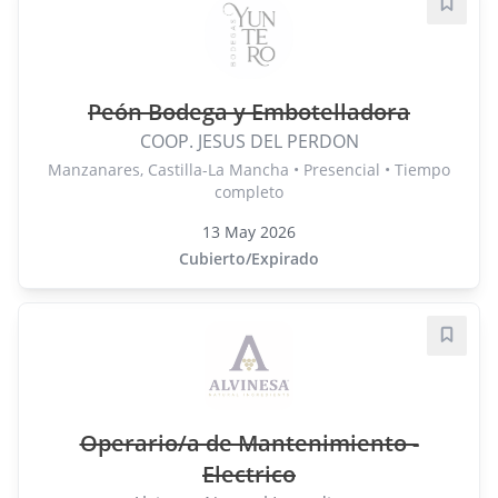
Guard
Peón Bodega y Embotelladora
COOP. JESUS DEL PERDON
Manzanares, Castilla-La Mancha • Presencial • Tiempo
completo
13 May 2026
Cubierto/Expirado
Guard
Operario/a de Mantenimiento -
Electrico