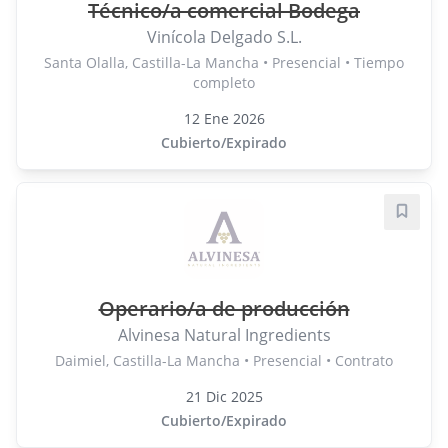
Técnico/a comercial Bodega
Vinícola Delgado S.L.
Santa Olalla, Castilla-La Mancha • Presencial • Tiempo
completo
12 Ene 2026
Cubierto/Expirado
Guard
Operario/a de producción
Alvinesa Natural Ingredients
Daimiel, Castilla-La Mancha • Presencial • Contrato
21 Dic 2025
Cubierto/Expirado