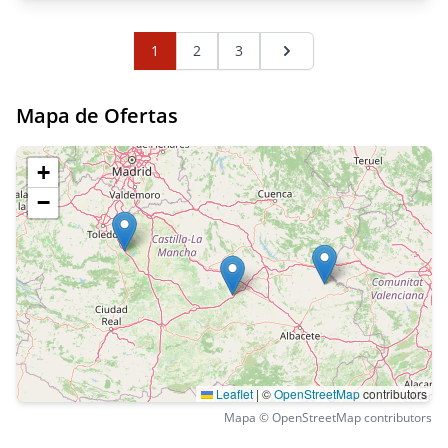
1
2
3
Página siguiente
Mapa de Ofertas
+
−
Leaflet
|
©
OpenStreetMap
contributors
Mapa © OpenStreetMap contributors