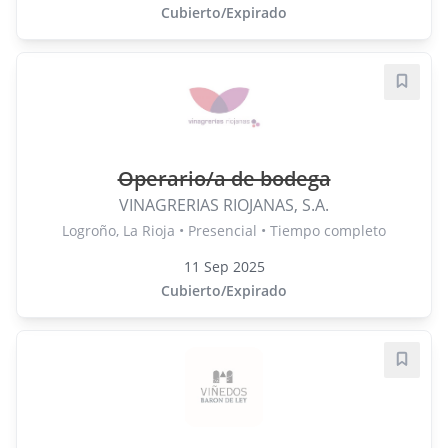
Cubierto/Expirado
Guard
Operario/a de bodega
VINAGRERIAS RIOJANAS, S.A.
Logroño, La Rioja • Presencial • Tiempo completo
11 Sep 2025
Cubierto/Expirado
Guard