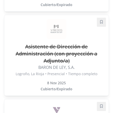
Cubierto/Expirado
Guard
Asistente de Dirección de
Administración (con proyección a
Adjunto/a)
BARON DE LEY, S.A.
Logroño, La Rioja • Presencial • Tiempo completo
8 Nov 2025
Cubierto/Expirado
Guard