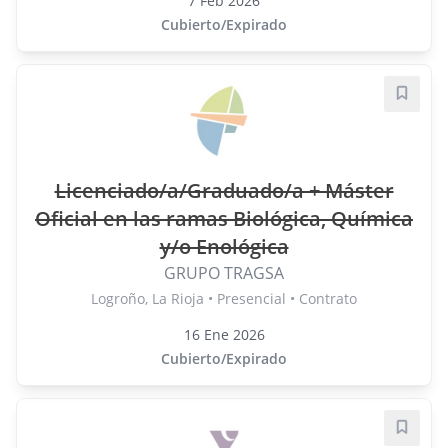
7 Feb 2026
Cubierto/Expirado
Guard
Licenciado/a/Graduado/a + Máster
Oficial en las ramas Biológica, Química
y/o Enológica
GRUPO TRAGSA
Logroño, La Rioja • Presencial • Contrato
16 Ene 2026
Cubierto/Expirado
Guard