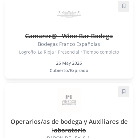
Guard
Camarer@ - Wine Bar Bodega
Bodegas Franco Españolas
Logroño, La Rioja • Presencial • Tiempo completo
26 May 2026
Cubierto/Expirado
Guard
Operarios/as de bodega y Auxiliares de
laboratorio