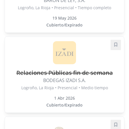
BARON DE LEY, S.A.
Logroño, La Rioja • Presencial • Tiempo completo
19 May 2026
Cubierto/Expirado
Guard
Relaciones Públicas fin de semana
BODEGAS IZADI S.A.
Logroño, La Rioja • Presencial • Medio tiempo
1 Abr 2026
Cubierto/Expirado
Guard