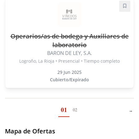
Guard
Operarios/as de bodega y Auxiliares de
laboratorio
BARON DE LEY, S.A.
Logroño, La Rioja • Presencial • Tiempo completo
29 Jun 2025
Cubierto/Expirado
01
02
→
Pági
Mapa de Ofertas