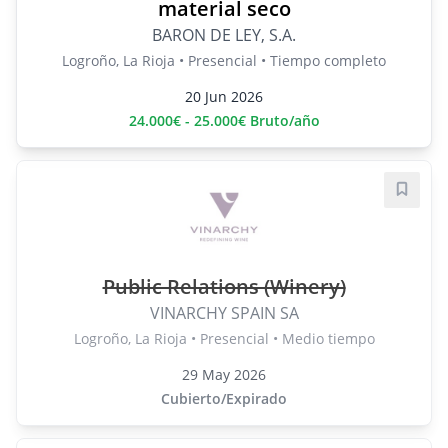
material seco
BARON DE LEY, S.A.
Logroño, La Rioja • Presencial • Tiempo completo
20 Jun 2026
24.000€ - 25.000€ Bruto/año
Guard
Public Relations (Winery)
VINARCHY SPAIN SA
Logroño, La Rioja • Presencial • Medio tiempo
29 May 2026
Cubierto/Expirado