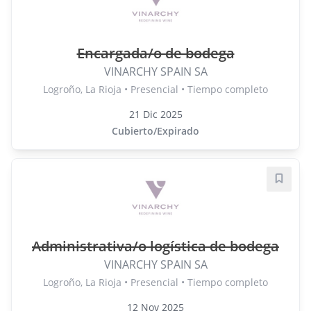
Encargada/o de bodega
VINARCHY SPAIN SA
Logroño, La Rioja • Presencial • Tiempo completo
21 Dic 2025
Cubierto/Expirado
Guard
Administrativa/o logística de bodega
VINARCHY SPAIN SA
Logroño, La Rioja • Presencial • Tiempo completo
12 Nov 2025