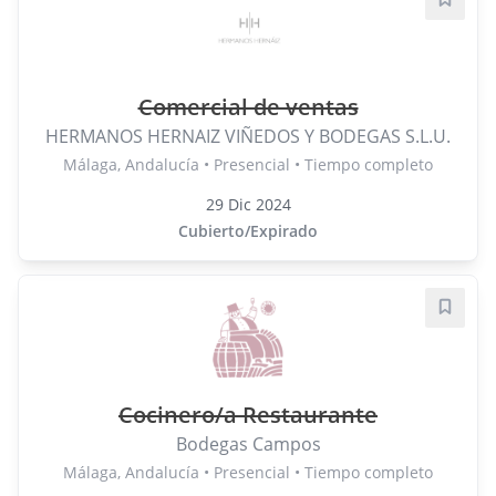
Guard
Comercial de ventas
HERMANOS HERNAIZ VIÑEDOS Y BODEGAS S.L.U.
Málaga, Andalucía • Presencial • Tiempo completo
29 Dic 2024
Cubierto/Expirado
Guard
Cocinero/a Restaurante
Bodegas Campos
Málaga, Andalucía • Presencial • Tiempo completo