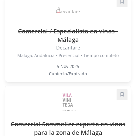
Guard
Comercial / Especialista en vinos -
Málaga
Decantare
Málaga, Andalucía • Presencial • Tiempo completo
5 Nov 2025
Cubierto/Expirado
Guard
Comercial Sommelier experto en vinos
para la zona de Málaga