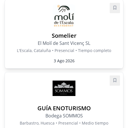
Guard
Somelier
El Molí de Sant Vicenç SL
L'Escala, Cataluña • Presencial • Tiempo completo
3 Ago 2026
Guard
GUÍA ENOTURISMO
Bodega SOMMOS
Barbastro, Huesca • Presencial • Medio tiempo