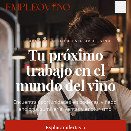
EL PORTAL DE EMPLEO DEL SECTOR DEL VINO
Tu próximo
trabajo en el
mundo del vino
Encuentra oportunidades en bodegas, viñedo,
enología, sumillería, ventas y enoturismo.
Explorar ofertas
→