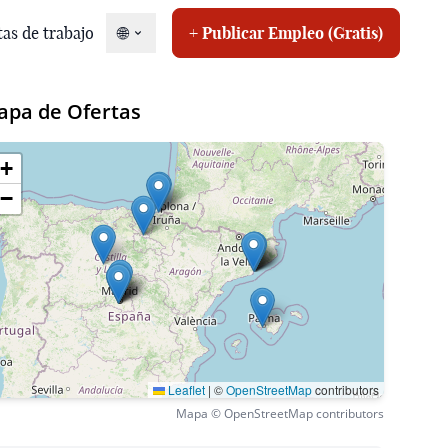
tas de trabajo
🌐
+ Publicar Empleo (Gratis)
apa de Ofertas
+
−
r oferta
Leaflet
|
©
OpenStreetMap
contributors
r oferta
Mapa © OpenStreetMap contributors