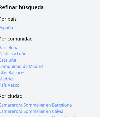
Refinar búsqueda
Por país
r oferta
España
Por comunidad
Barcelona
Castilla y León
Cataluña
r oferta
Comunidad de Madrid
Islas Baleares
Madrid
País Vasco
Por ciudad
r oferta
Camarero/a Sommelier en Barcelona
Camarero/a Sommelier en Calvià