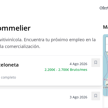
Ofer
ommelier
M
vitivinícola. Encuentra tu próximo empleo en la
 la comercialización.
celoneta
4 Ago 2026
Guarda
2.200€ - 2.700€ Bruto/mes
o completo
3 Ago 2026
Guarda