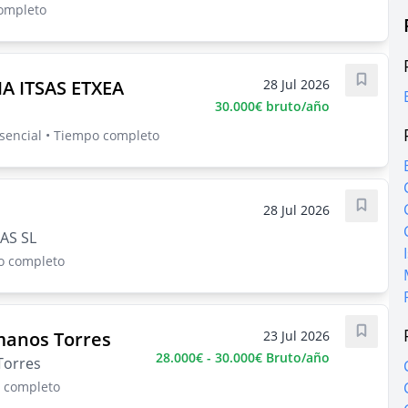
completo
A ITSAS ETXEA
28 Jul 2026
Guarda
30.000€ bruto/año
esencial • Tiempo completo
28 Jul 2026
Guarda
AS SL
po completo
rmanos Torres
23 Jul 2026
Guarda
28.000€ - 30.000€ Bruto/año
Torres
o completo