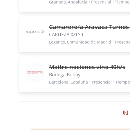
Granada, Andalucía • Presencial • Tiemp
Camarero/a Aravaca Turnos
CARUEZA XXI S.L.
Leganes, Comunidad de Madrid • Presenc
Maitre nociones vino 40h/s
Bodega Bonay
Barcelona, Cataluña • Presencial • Tiemp
01