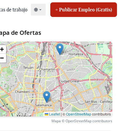
tas de trabajo
🌐
+ Publicar Empleo (Gratis)
apa de Ofertas
+
−
r oferta
Leaflet
|
©
OpenStreetMap
contributors
Mapa © OpenStreetMap contributors