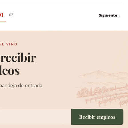
01
02
Siguiente
→
EL VINO
recibir
leos
 bandeja de entrada
Recibir empleos