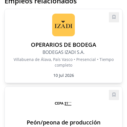
Empleos relacionados
Guard
OPERARIOS DE BODEGA
BODEGAS IZADI S.A.
Villabuena de Álava, País Vasco • Presencial • Tiempo
completo
10 Jul 2026
Guard
Peón/peona de producción