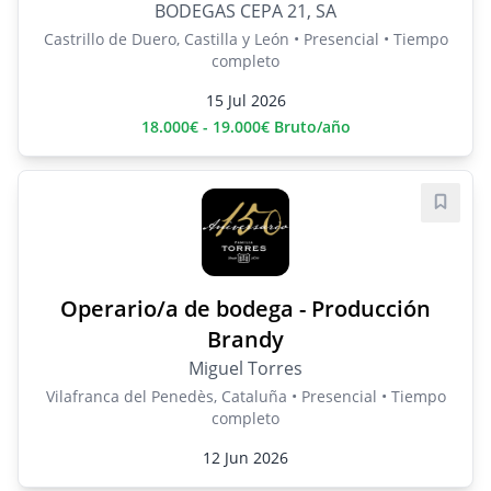
BODEGAS CEPA 21, SA
Castrillo de Duero, Castilla y León • Presencial • Tiempo
completo
15 Jul 2026
18.000€ - 19.000€ Bruto/año
Guard
Operario/a de bodega - Producción
Brandy
Miguel Torres
Vilafranca del Penedès, Cataluña • Presencial • Tiempo
completo
12 Jun 2026