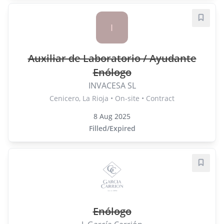
Save j
I
Auxiliar de Laboratorio / Ayudante
Enólogo
INVACESA SL
Cenicero, La Rioja • On-site • Contract
8 Aug 2025
Filled/Expired
Save j
Enólogo