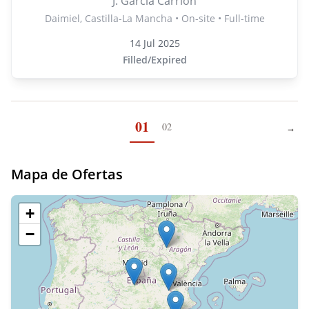
J. García Carrión
Daimiel, Castilla-La Mancha • On-site • Full-time
14 Jul 2025
Filled/Expired
01
02
→
Next
Mapa de Ofertas
+
−