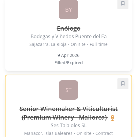
Save j
BY
Enólogo
Bodegas y Viñedos Puente del Ea
Sajazarra, La Rioja • On-site • Full-time
9 Apr 2026
Filled/Expired
Save j
ST
Senior Winemaker & Viticulturist
(Premium Winery - Mallorca)
Ses Talaioles SL
Manacor, Islas Baleares • On-site • Contract