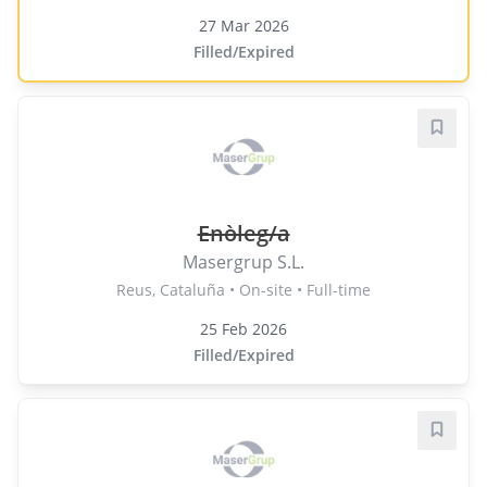
27 Mar 2026
Filled/Expired
Save j
Enòleg/a
Masergrup S.L.
Reus, Cataluña • On-site • Full-time
25 Feb 2026
Filled/Expired
Save j