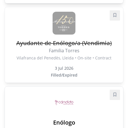
Save j
Ayudante de Enólogo/a (Vendimia)
Familia Torres
Vilafranca del Penedès, Lleida • On-site • Contract
3 Jul 2026
Filled/Expired
Save j
Enólogo