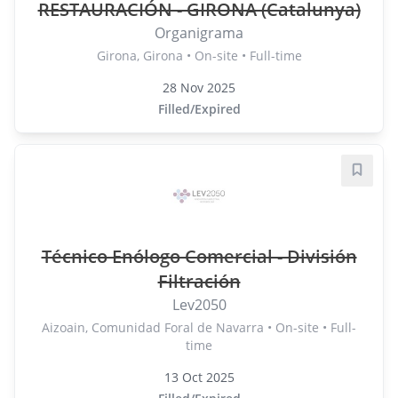
RESTAURACIÓN - GIRONA (Catalunya)
Organigrama
Girona, Girona • On-site • Full-time
28 Nov 2025
Filled/Expired
Save j
Técnico Enólogo Comercial - División
Filtración
Lev2050
Aizoain, Comunidad Foral de Navarra • On-site • Full-
time
13 Oct 2025