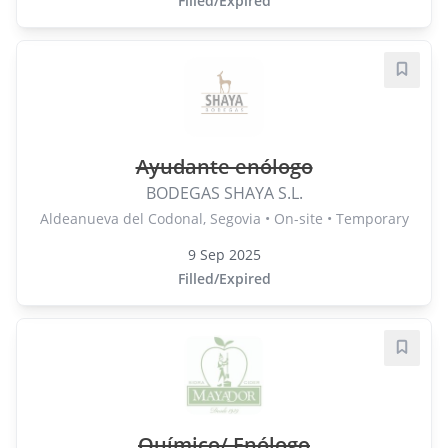
Filled/Expired
Save j
Ayudante enólogo
BODEGAS SHAYA S.L.
Aldeanueva del Codonal, Segovia • On-site • Temporary
9 Sep 2025
Filled/Expired
Save j
Químico/ Enólogo