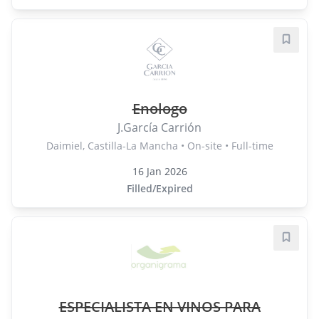
Save j
Enologo
J.García Carrión
Daimiel, Castilla-La Mancha • On-site • Full-time
16 Jan 2026
Filled/Expired
Save j
ESPECIALISTA EN VINOS PARA