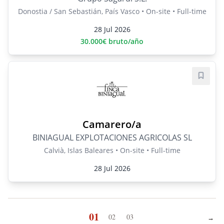
Donostia / San Sebastián, País Vasco • On-site • Full-time
28 Jul 2026
30.000€ bruto/año
Save j
Camarero/a
BINIAGUAL EXPLOTACIONES AGRICOLAS SL
Calvià, Islas Baleares • On-site • Full-time
28 Jul 2026
01
02
03
→
Next