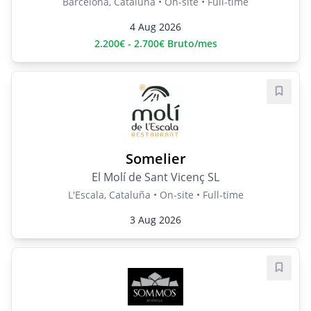
Barcelona, Cataluña • On-site • Full-time
4 Aug 2026
2.200€ - 2.700€ Bruto/mes
Save j
Somelier
El Molí de Sant Vicenç SL
L'Escala, Cataluña • On-site • Full-time
3 Aug 2026
Save j