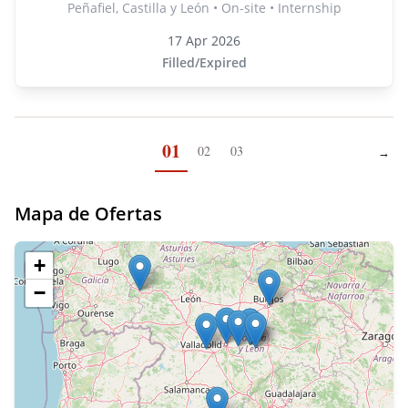
Peñafiel, Castilla y León • On-site • Internship
17 Apr 2026
Filled/Expired
01
02
03
→
Next
Mapa de Ofertas
+
−