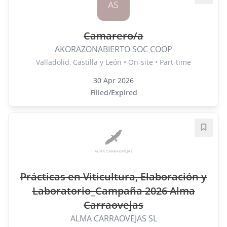
Save j
AS
Camarero/a
AKORAZONABIERTO SOC COOP
Valladolid, Castilla y León • On-site • Part-time
30 Apr 2026
Filled/Expired
Save j
Prácticas en Viticultura, Elaboración y
Laboratorio_Campaña 2026 Alma
Carraovejas
ALMA CARRAOVEJAS SL