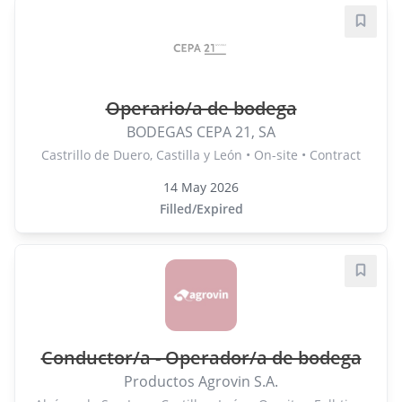
Save j
Operario/a de bodega
BODEGAS CEPA 21, SA
Castrillo de Duero, Castilla y León • On-site • Contract
14 May 2026
Filled/Expired
Save j
Conductor/a - Operador/a de bodega
Productos Agrovin S.A.