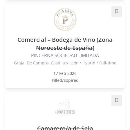
Save j
Comercial – Bodega de Vino (Zona
Noroeste de España)
PINCERNA SOCIEDAD LIMITADA
Grajal De Campos, Castilla y León • Hybrid • Full-time
17 Feb 2026
Filled/Expired
Save j
Camarero/a de Sala