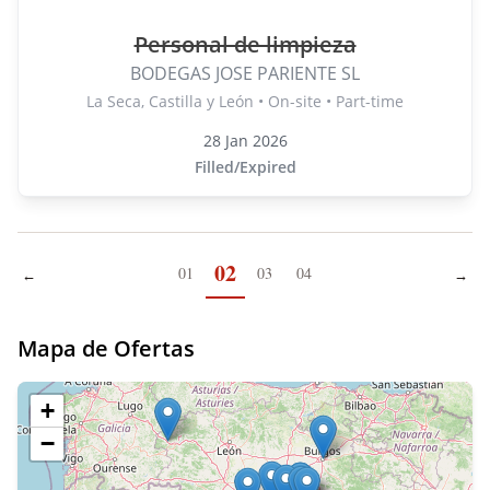
Personal de limpieza
BODEGAS JOSE PARIENTE SL
La Seca, Castilla y León • On-site • Part-time
28 Jan 2026
Filled/Expired
02
01
03
04
←
→
Previous page
Next
Mapa de Ofertas
+
−