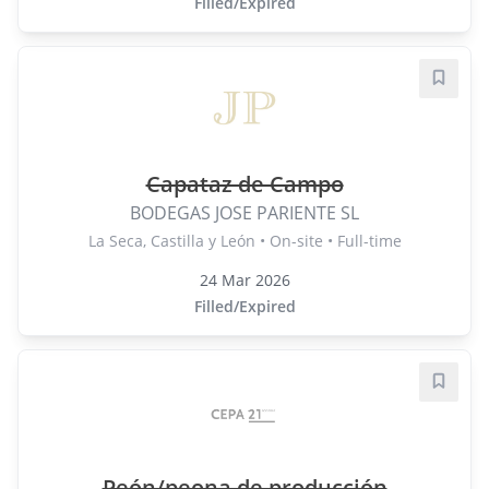
Filled/Expired
Save j
Capataz de Campo
BODEGAS JOSE PARIENTE SL
La Seca, Castilla y León • On-site • Full-time
24 Mar 2026
Filled/Expired
Save j
Peón/peona de producción