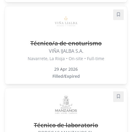
Save j
Técnico/a de enoturismo
VIÑA IJALBA S.A.
Navarrete, La Rioja • On-site • Full-time
29 Apr 2026
Filled/Expired
Save j
Técnico de laboratorio