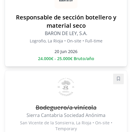
Responsable de sección botellero y
material seco
BARON DE LEY, S.A.
Logroño, La Rioja • On-site • Full-time
20 Jun 2026
24.000€ - 25.000€ Bruto/año
Save j
Bodeguero/a vinícola
Sierra Cantabria Sociedad Anónima
San Vicente de la Sonsierra, La Rioja • On-site •
Temporary