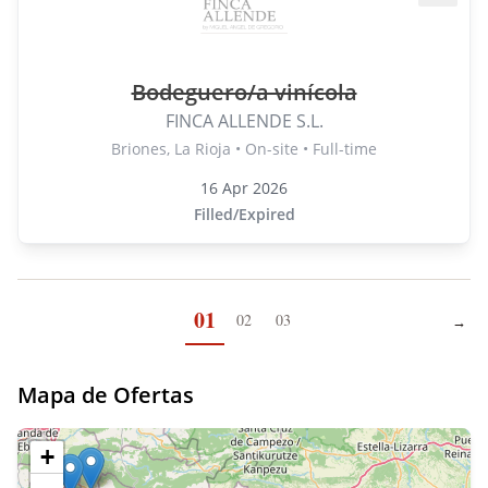
Bodeguero/a vinícola
FINCA ALLENDE S.L.
Briones, La Rioja • On-site • Full-time
16 Apr 2026
Filled/Expired
01
02
03
→
Next
Mapa de Ofertas
+