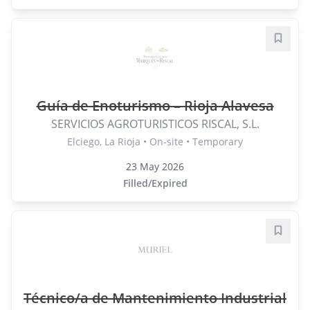
Save j
Guía de Enoturismo – Rioja Alavesa
SERVICIOS AGROTURISTICOS RISCAL, S.L.
Elciego, La Rioja • On-site • Temporary
23 May 2026
Filled/Expired
Save j
Técnico/a de Mantenimiento Industrial