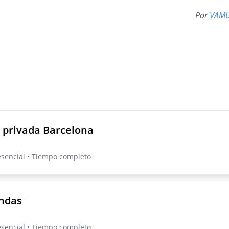
Por
VAMU
 privada Barcelona
esencial • Tiempo completo
endas
esencial • Tiempo completo