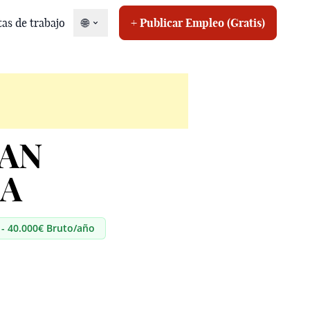
tas de trabajo
🌐
+ Publicar Empleo (Gratis)
SAN
DA
 - 40.000€ Bruto/año