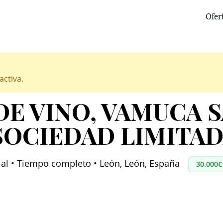
Ofer
activa.
DE VINO
, VAMUCA 
OCIEDAD LIMITA
ial • Tiempo completo • León, León, España
30.000€