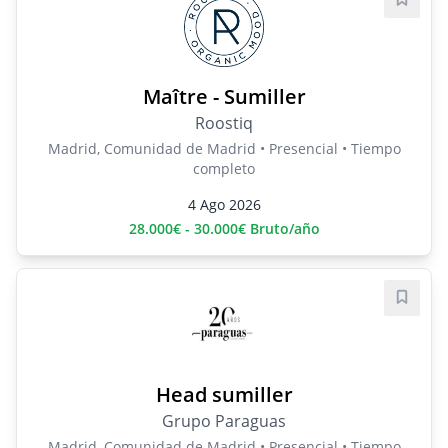
Guard
Maître - Sumiller
Roostiq
Madrid, Comunidad de Madrid • Presencial • Tiempo
completo
4 Ago 2026
28.000€ - 30.000€ Bruto/año
Guard
Head sumiller
Grupo Paraguas
Madrid, Comunidad de Madrid • Presencial • Tiempo