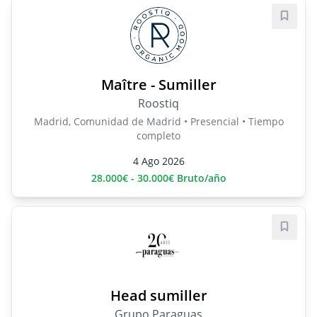
Guard
Maître - Sumiller
Roostiq
Madrid, Comunidad de Madrid • Presencial • Tiempo
completo
4 Ago 2026
28.000€ - 30.000€ Bruto/año
Guard
Head sumiller
Grupo Paraguas