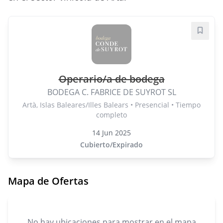
Guard
Operario/a de bodega
BODEGA C. FABRICE DE SUYROT SL
Artà, Islas Baleares/Illes Balears • Presencial • Tiempo
completo
14 Jun 2025
Cubierto/Expirado
Mapa de Ofertas
No hay ubicaciones para mostrar en el mapa