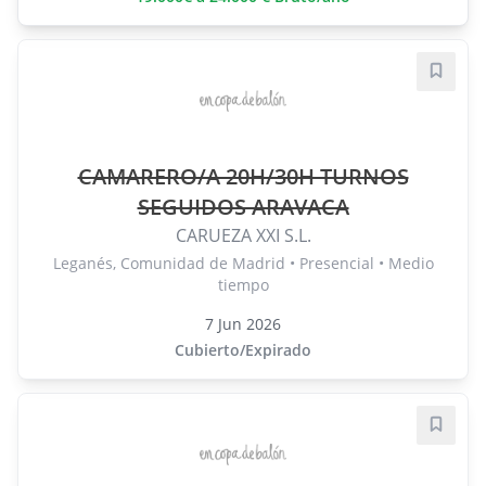
Guard
CAMARERO/A 20H/30H TURNOS
SEGUIDOS ARAVACA
CARUEZA XXI S.L.
Leganés, Comunidad de Madrid • Presencial • Medio
tiempo
7 Jun 2026
Cubierto/Expirado
Guard