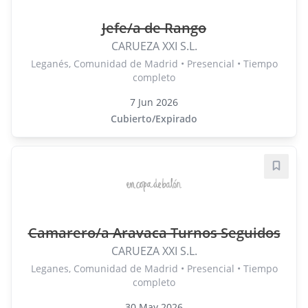
Jefe/a de Rango
CARUEZA XXI S.L.
Leganés, Comunidad de Madrid • Presencial • Tiempo
completo
7 Jun 2026
Cubierto/Expirado
Guard
Camarero/a Aravaca Turnos Seguidos
CARUEZA XXI S.L.
Leganes, Comunidad de Madrid • Presencial • Tiempo
completo
30 May 2026