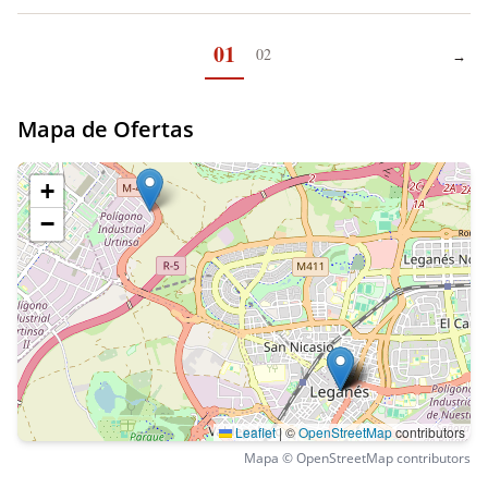
01
02
→
Pági
Mapa de Ofertas
+
−
Leaflet
|
©
OpenStreetMap
contributors
Mapa © OpenStreetMap contributors