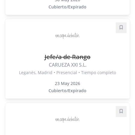
Cubierto/Expirado
Guard
Jefe/a de Rango
CARUEZA XXI S.L.
Leganés, Madrid • Presencial • Tiempo completo
23 May 2026
Cubierto/Expirado
Guard