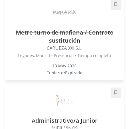
Guard
Metre turno de mañana / Contrato
sustitución
CARUEZA XXI S.L.
Leganes, Madrid • Presencial • Tiempo completo
13 May 2026
Cubierto/Expirado
Guard
Administrativo/a Junior
MIBIL VINOS