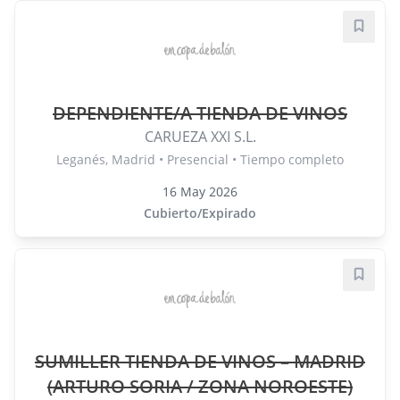
Guard
DEPENDIENTE/A TIENDA DE VINOS
CARUEZA XXI S.L.
Leganés, Madrid • Presencial • Tiempo completo
16 May 2026
Cubierto/Expirado
Guard
SUMILLER TIENDA DE VINOS – MADRID
(ARTURO SORIA / ZONA NOROESTE)