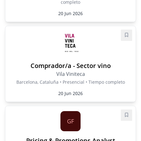
completo
20 Jun 2026
Guard
Comprador/a - Sector vino
Vila Viniteca
Barcelona, Cataluña • Presencial • Tiempo completo
20 Jun 2026
Guard
GF
Pricing & Promotions Analyst