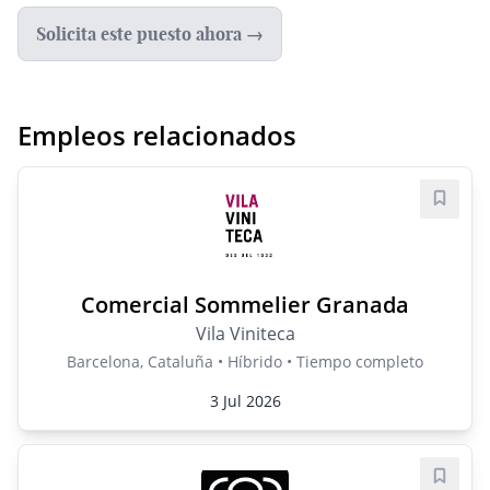
Solicita este puesto ahora →
Empleos relacionados
Guard
Comercial Sommelier Granada
Vila Viniteca
Barcelona, Cataluña • Híbrido • Tiempo completo
3 Jul 2026
Guard