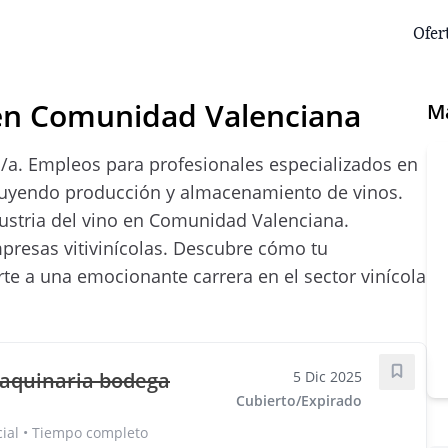
Ofer
en Comunidad Valenciana
M
a. Empleos para profesionales especializados en
ncluyendo producción y almacenamiento de vinos.
dustria del vino en Comunidad Valenciana.
resas vitivinícolas. Descubre cómo tu
rte a una emocionante carrera en el sector vinícola
aquinaria bodega
5 Dic 2025
Guarda
Cubierto/Expirado
cial • Tiempo completo