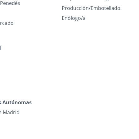
l Penedès
Producción/Embotellado
Enólogo/a
rcado
l
s Autónomas
e Madrid
n