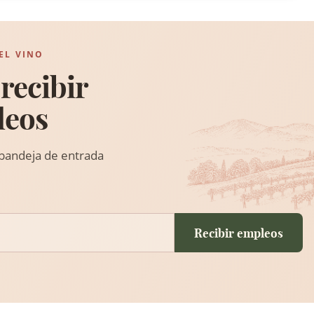
EL VINO
recibir
leos
 bandeja de entrada
Recibir empleos