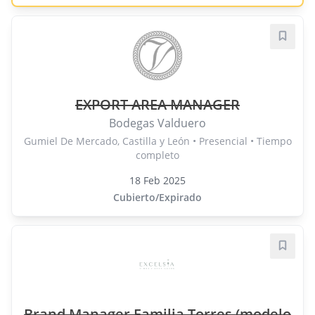
Guard
EXPORT AREA MANAGER
Bodegas Valduero
Gumiel De Mercado, Castilla y León • Presencial • Tiempo
completo
18 Feb 2025
Cubierto/Expirado
Guard
Brand Manager Familia Torres (modelo