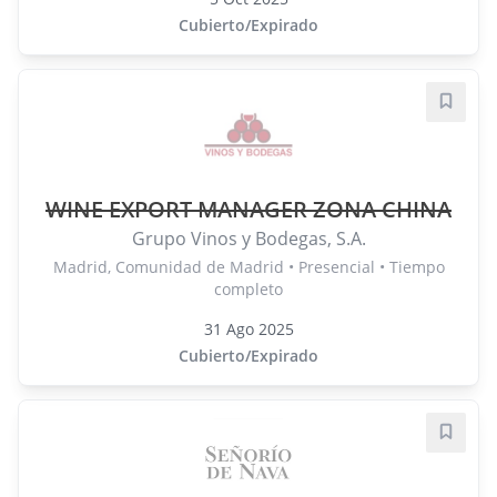
Cubierto/Expirado
Guard
WINE EXPORT MANAGER ZONA CHINA
Grupo Vinos y Bodegas, S.A.
Madrid, Comunidad de Madrid • Presencial • Tiempo
completo
31 Ago 2025
Cubierto/Expirado
Guard