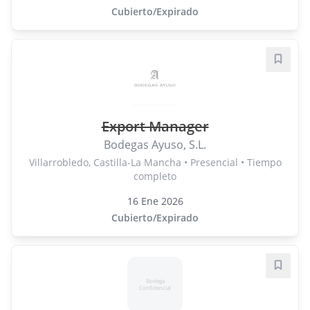
Cubierto/Expirado
Guard
Export Manager
Bodegas Ayuso, S.L.
Villarrobledo, Castilla-La Mancha • Presencial • Tiempo
completo
16 Ene 2026
Cubierto/Expirado
Guard
Bodega
Confidencial