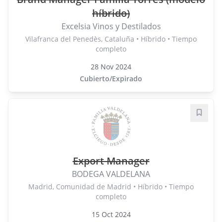
híbrido)
Excelsia Vinos y Destilados
Vilafranca del Penedès, Cataluña • Híbrido • Tiempo
completo
28 Nov 2024
Cubierto/Expirado
Guard
Export Manager
BODEGA VALDELANA
Madrid, Comunidad de Madrid • Híbrido • Tiempo
completo
15 Oct 2024