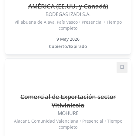
AMÉRICA (EE.UU. y Canadá)
BODEGAS IZADI S.A.
Villabuena de Álava, País Vasco • Presencial • Tiempo
completo
9 May 2026
Cubierto/Expirado
Guard
Comercial de Exportación sector
Vitivinícola
MOHURE
Alacant, Comunidad Valenciana • Presencial • Tiempo
completo