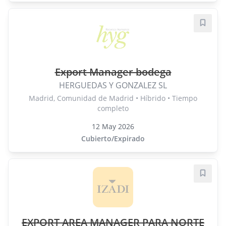
Guard
Export Manager bodega
HERGUEDAS Y GONZALEZ SL
Madrid, Comunidad de Madrid • Híbrido • Tiempo
completo
12 May 2026
Cubierto/Expirado
Guard
EXPORT AREA MANAGER PARA NORTE