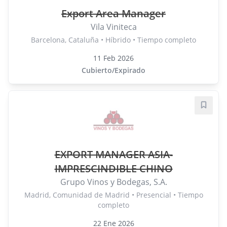
Export Area Manager
Vila Viniteca
Barcelona, Cataluña • Híbrido • Tiempo completo
11 Feb 2026
Cubierto/Expirado
Guard
EXPORT MANAGER ASIA-
IMPRESCINDIBLE CHINO
Grupo Vinos y Bodegas, S.A.
Madrid, Comunidad de Madrid • Presencial • Tiempo
completo
22 Ene 2026