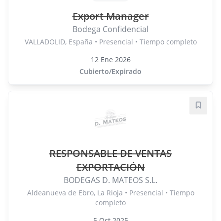
Export Manager
Bodega Confidencial
VALLADOLID, España • Presencial • Tiempo completo
12 Ene 2026
Cubierto/Expirado
Guard
RESPONSABLE DE VENTAS
EXPORTACIÓN
BODEGAS D. MATEOS S.L.
Aldeanueva de Ebro, La Rioja • Presencial • Tiempo
completo
5 Oct 2025