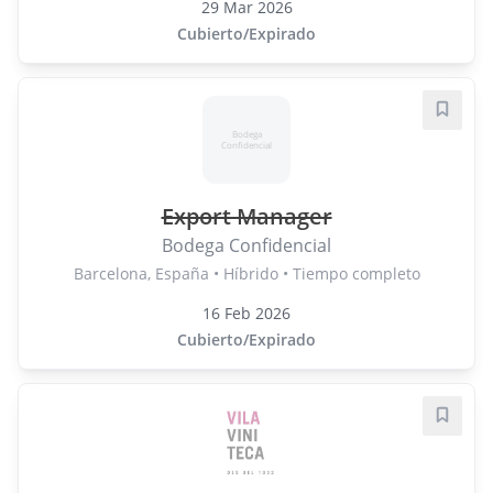
29 Mar 2026
Cubierto/Expirado
Guard
Bodega
Confidencial
Export Manager
Bodega Confidencial
Barcelona, España • Híbrido • Tiempo completo
16 Feb 2026
Cubierto/Expirado
Guard