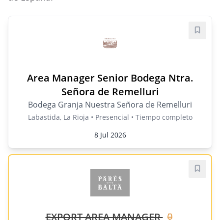
Guard
Area Manager Senior Bodega Ntra.
Señora de Remelluri
Bodega Granja Nuestra Señora de Remelluri
Labastida, La Rioja • Presencial • Tiempo completo
8 Jul 2026
Guard
EXPORT AREA MANAGER