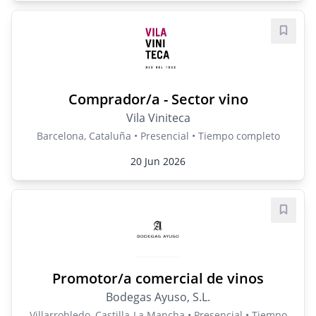
Guard
Comprador/a - Sector vino
Vila Viniteca
Barcelona, Cataluña • Presencial • Tiempo completo
20 Jun 2026
Guard
Promotor/a comercial de vinos
Bodegas Ayuso, S.L.
Villarrobledo, Castilla-La Mancha • Presencial • Tiempo