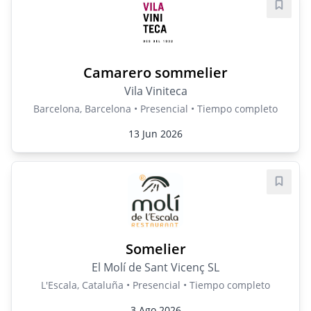
Guard
Camarero sommelier
Vila Viniteca
Barcelona, Barcelona • Presencial • Tiempo completo
13 Jun 2026
Guard
Somelier
El Molí de Sant Vicenç SL
L'Escala, Cataluña • Presencial • Tiempo completo
3 Ago 2026