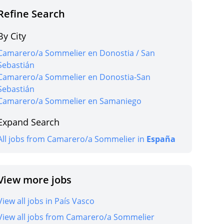
Refine Search
ob
By City
Camarero/a Sommelier en Donostia / San
Sebastián
Camarero/a Sommelier en Donostia-San
Sebastián
ob
Camarero/a Sommelier en Samaniego
Expand Search
All jobs from Camarero/a Sommelier in
España
ob
View more jobs
View all jobs in País Vasco
View all jobs from Camarero/a Sommelier