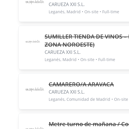
CARUEZA XXI S.L.
Leganés, Madrid • On-site • Full-time
SUMILLER TIENDA DE VINOS –
ZONA NOROESTE)
CARUEZA XXI S.L.
Leganés, Madrid • On-site • Full-time
CAMARERO/A ARAVACA
CARUEZA XXI S.L.
Leganés, Comunidad de Madrid • On-site •
Metre turno de mañana / Con