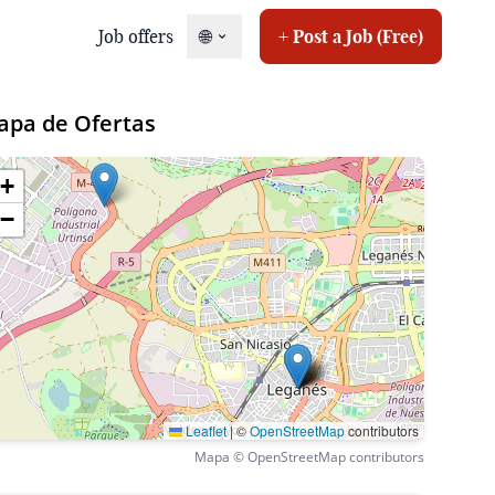
Job offers
🌐
+ Post a Job (Free)
apa de Ofertas
+
−
ob
Leaflet
|
©
OpenStreetMap
contributors
Mapa © OpenStreetMap contributors
ob