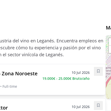
M
dustria del vino en Leganés. Encuentra empleos en
escubre cómo tu experiencia y pasión por el vino
 el sector vinícola de Leganés.
- Zona Noroeste
10 Jul 2026
Save j
19.000€ - 25.000€ Bruto/año
 Full-time
tor
10 Jul 2026
Save j