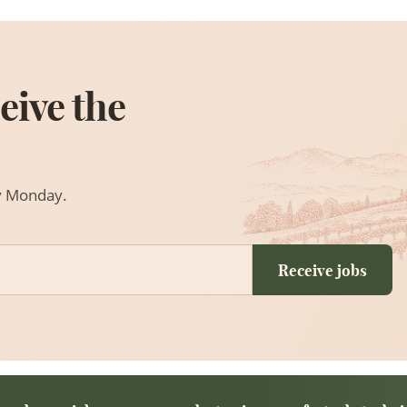
eive the
ry Monday.
Receive jobs