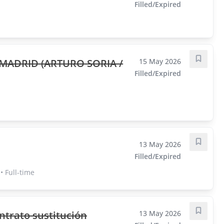
Filled/Expired
 MADRID (ARTURO SORIA /
15 May 2026
Save j
Filled/Expired
13 May 2026
Save j
Filled/Expired
 Full-time
trato sustitución
13 May 2026
Save j