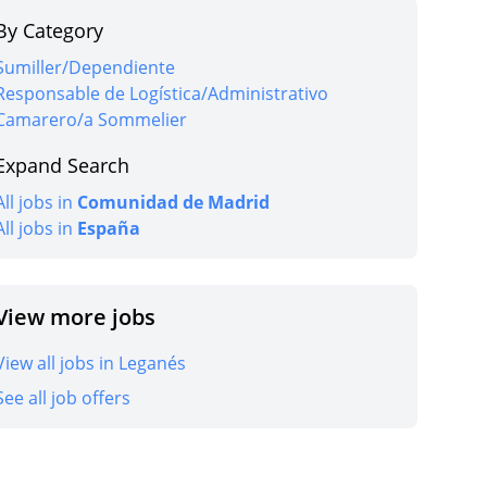
By Category
Sumiller/Dependiente
Responsable de Logística/Administrativo
Camarero/a Sommelier
ob
Expand Search
All jobs in
Comunidad de Madrid
All jobs in
España
ob
View more jobs
View all jobs in Leganés
See all job offers
ob