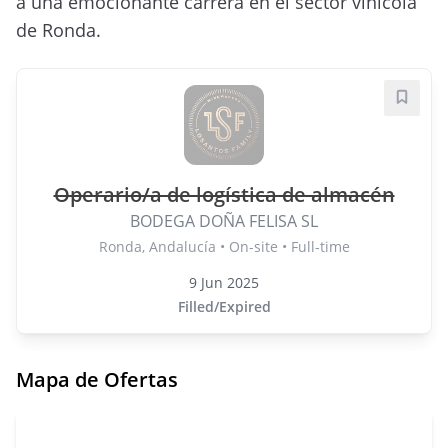
a una emocionante carrera en el sector vinícola
de Ronda.
Save j
Operario/a de logística de almacén
BODEGA DOÑA FELISA SL
Ronda, Andalucía • On-site • Full-time
9 Jun 2025
Filled/Expired
Mapa de Ofertas