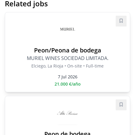
Related jobs
Save j
Peon/Peona de bodega
MURIEL WINES SOCIEDAD LIMITADA.
Elciego, La Rioja • On-site • Full-time
7 Jul 2026
21.000 €/año
Save j
Peon de bodega