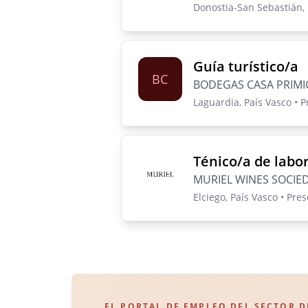
Donostia-San Sebastián, 
Guía turístico/a
BC
BODEGAS CASA PRIMIC
Laguardia, País Vasco • 
Ténico/a de labo
MURIEL WINES SOCIED
Elciego, País Vasco • Pre
EL PORTAL DE EMPLEO DEL SECTOR D