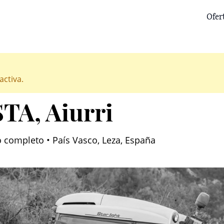
Ofer
activa.
STA
, Aiurri
o completo • País Vasco, Leza, España