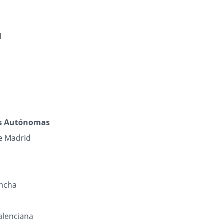
l
s Autónomas
e Madrid
n
ancha
lenciana