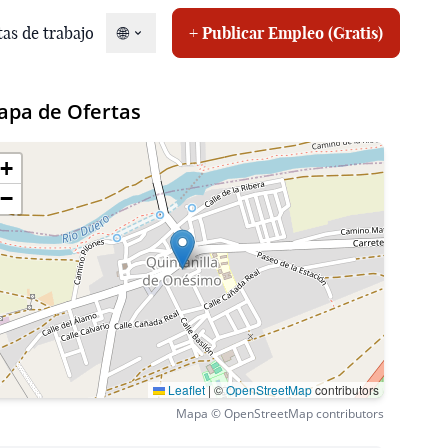
tas de trabajo
🌐
+ Publicar Empleo (Gratis)
apa de Ofertas
+
−
r oferta
Leaflet
|
©
OpenStreetMap
contributors
Mapa © OpenStreetMap contributors