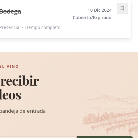
 Bodega
10 Dic 2024
Guarda
Cubierto/Expirado
 Presencial • Tiempo completo
EL VINO
recibir
leos
 bandeja de entrada