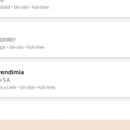
olid • On-site • Full-time
RADOREY
s • On-site • Full-time
vendimia
 S.A.
a y León • On-site • Full-time