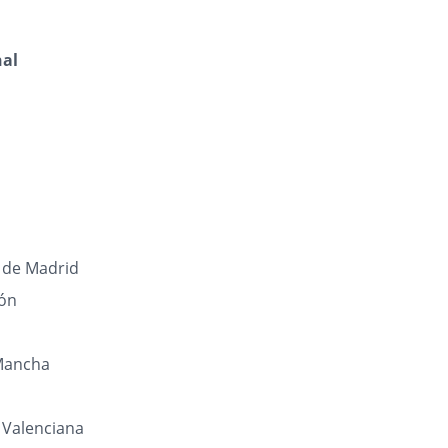
nal
de Madrid
eón
 Mancha
Valenciana