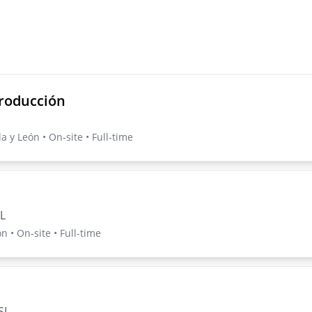
roducción
la y León • On-site • Full-time
L
n • On-site • Full-time
SL