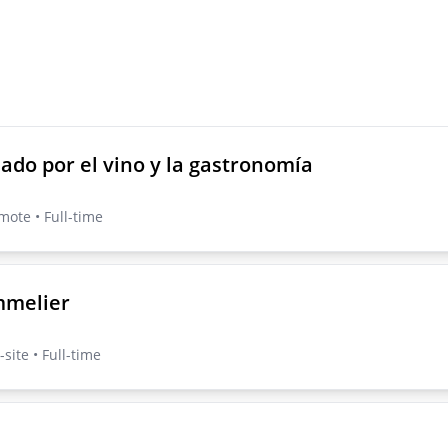
ado por el vino y la gastronomía
mote • Full-time
mmelier
site • Full-time