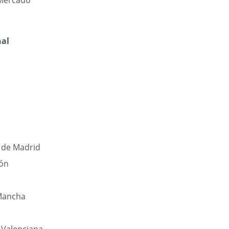
Mercado
nal
de Madrid
eón
 Mancha