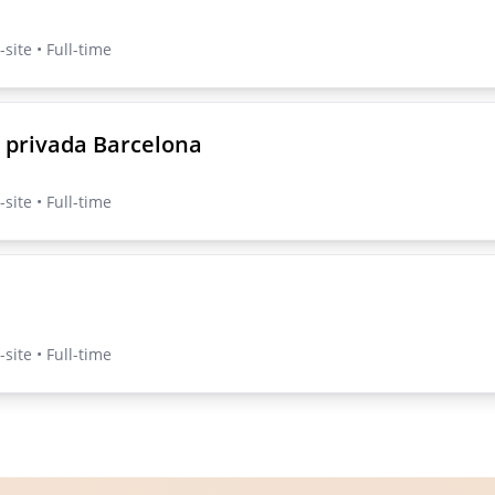
site • Full-time
 privada Barcelona
site • Full-time
site • Full-time