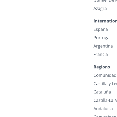
Gumiel De 
Azagra
Internatio
España
Portugal
Argentina
Francia
Regions
Comunidad 
Castilla y L
Cataluña
Castilla-La
Andalucía