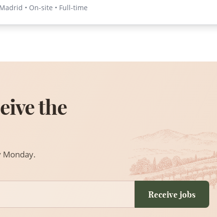
adrid • On-site • Full-time
eive the
ry Monday.
Receive jobs