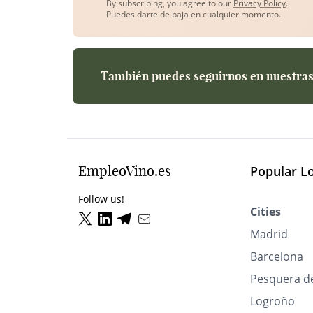
By subscribing, you agree to our
Privacy Policy
.
Puedes darte de baja en cualquier momento.
También puedes seguirnos en nuestras 
EmpleoVino.es
Popular L
Follow us!
Cities
Madrid
Barcelona
Pesquera d
Logroño