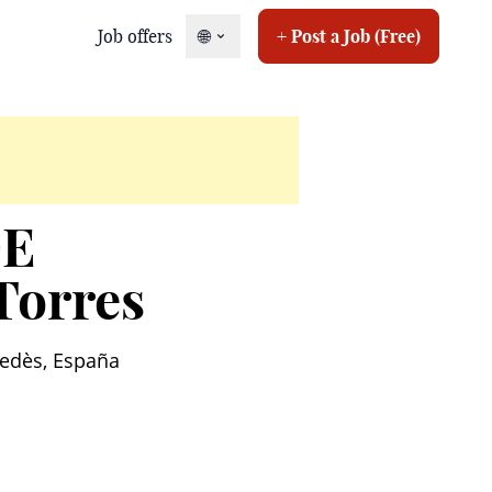
Job offers
🌐
+ Post a Job (Free)
DE
Torres
nedès, España