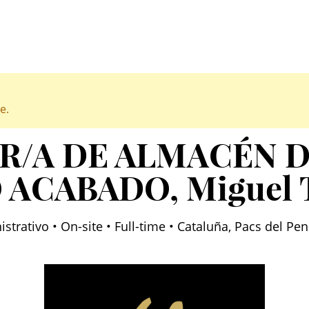
e.
R/A DE ALMACÉN 
 ACABADO
, Miguel 
trativo • On-site • Full-time • Cataluña, Pacs del Pe