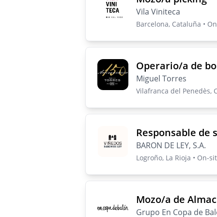
Vila Viniteca
Barcelona, Cataluña • On-
Operario/a de bo
Miguel Torres
Vilafranca del Penedès, C
Responsable de s
BARON DE LEY, S.A.
Logroño, La Rioja • On-sit
Mozo/a de Almac
Grupo En Copa de Ba