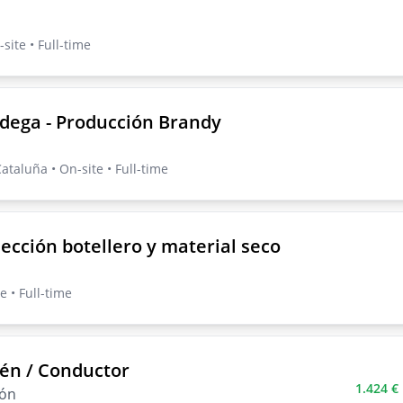
site • Full-time
dega - Producción Brandy
ataluña • On-site • Full-time
ección botellero y material seco
e • Full-time
én / Conductor
1.424 €
lón