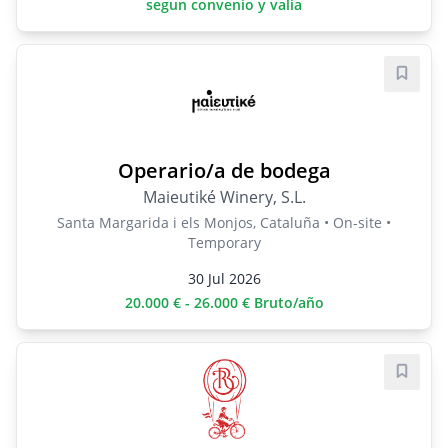
segun convenio y valia
Save j
Operario/a de bodega
Maieutiké Winery, S.L.
Santa Margarida i els Monjos, Cataluña • On-site •
Temporary
30 Jul 2026
20.000 € - 26.000 € Bruto/año
Save j