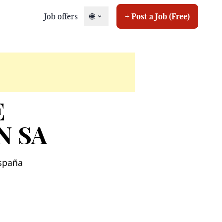
Job offers
🌐
+ Post a Job (Free)
E
N SA
España