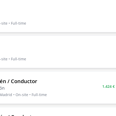
site • Full-time
site • Full-time
én / Conductor
1.424 €
lón
adrid • On-site • Full-time