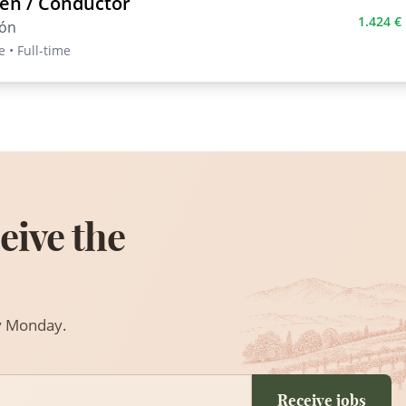
én / Conductor
1.424 €
lón
 • Full-time
eive the
ry Monday.
Receive jobs