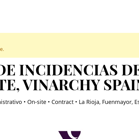
e.
DE INCIDENCIAS D
TE
, VINARCHY SPAI
strativo • On-site • Contract • La Rioja, Fuenmayor, 