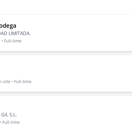
bodega
AD LIMITADA.
 • Full-time
n-site • Full-time
il, S.L.
• Full-time