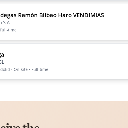
odegas Ramón Bilbao Haro VENDIMIAS
 S.A.
 Full-time
ga
SL
olid • On-site • Full-time