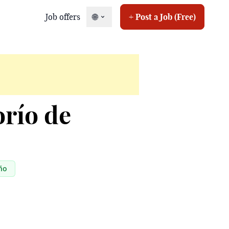
Job offers
🌐
+ Post a Job (Free)
orío de
ño