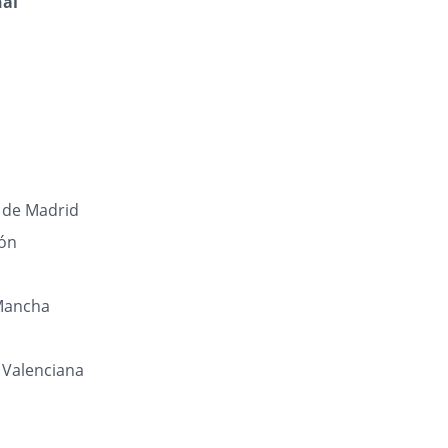
nal
de Madrid
eón
 Mancha
Valenciana