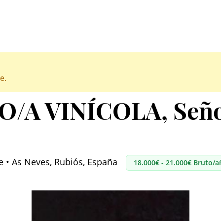
e.
/A VINÍCOLA
, Señ
me • As Neves, Rubiós, España
18.000€ - 21.000€ Bruto/a