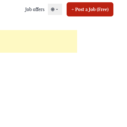
Job offers
🌐
+ Post a Job (Free)