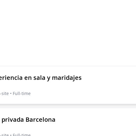
eriencia en sala y maridajes
site • Full-time
 privada Barcelona
site • Full-time