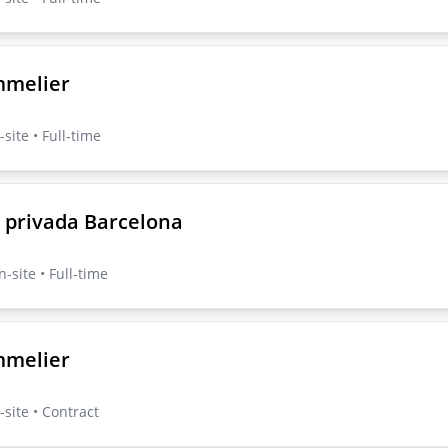
mmelier
site • Full-time
 privada Barcelona
-site • Full-time
mmelier
site • Contract