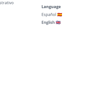
strativo
Language
Español 🇪🇸
English 🇬🇧