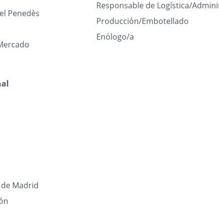
Responsable de Logística/Admini
del Penedès
Producción/Embotellado
Enólogo/a
Mercado
nal
de Madrid
eón