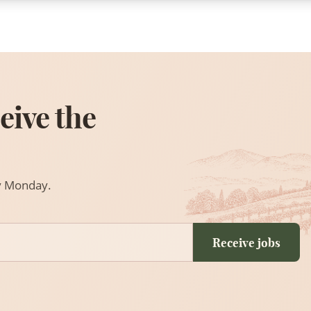
eive the
ry Monday.
Receive jobs