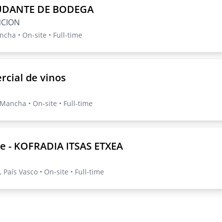
DANTE DE BODEGA
NCION
ncha • On-site • Full-time
cial de vinos
a Mancha • On-site • Full-time
e - KOFRADIA ITSAS ETXEA
 País Vasco • On-site • Full-time