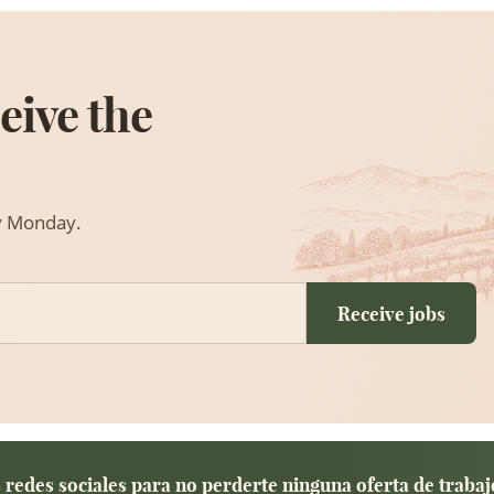
eive the
ry Monday.
Receive jobs
redes sociales para no perderte ninguna oferta de trabaj