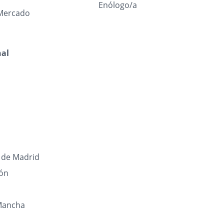
Enólogo/a
Mercado
nal
de Madrid
eón
 Mancha