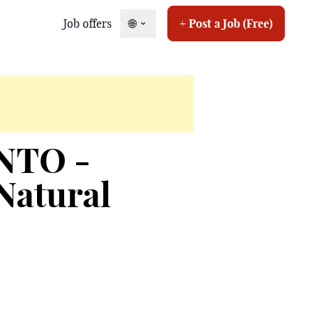
Job offers
🌐
+ Post a Job (Free)
NTO -
 Natural