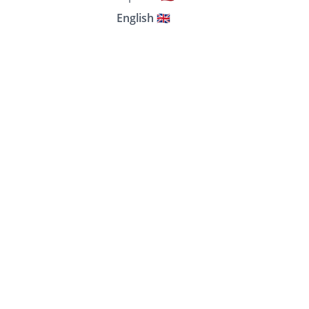
English 🇬🇧